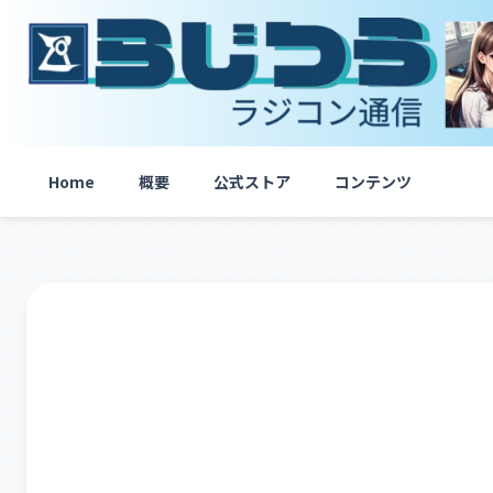
内
容
を
ス
キ
ッ
プ
Home
概要
公式ストア
コンテンツ