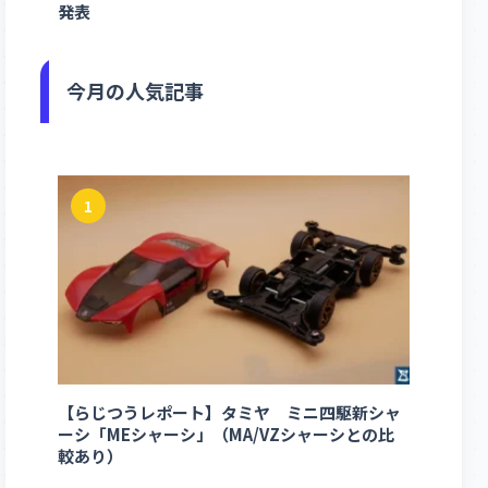
発表
今月の人気記事
1
【らじつうレポート】タミヤ ミニ四駆新シャ
ーシ「MEシャーシ」（MA/VZシャーシとの比
較あり）