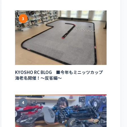
3
KYOSHO RC BLOG ■今年もミニッツカップ
海老名開催！～反省編～
4