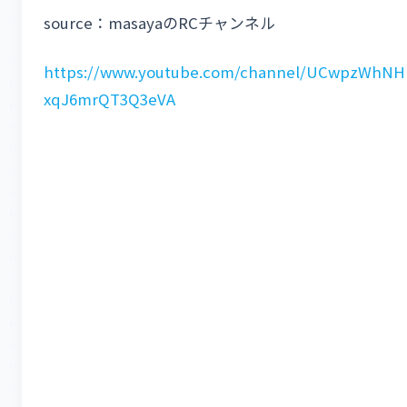
source：masayaのRCチャンネル
https://www.youtube.com/channel/UCwpzWhNH
xqJ6mrQT3Q3eVA