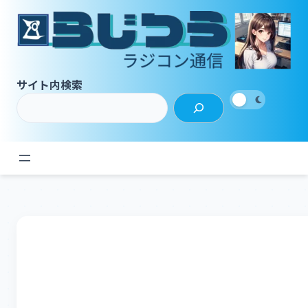
内
容
を
ス
キ
サイト内検索
ッ
プ