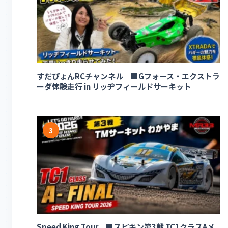
すだぴょんRCチャンネル ■Gフォース・エクストラ
ーダ体験走行 in リッヂフィールドサーキット
3
Speed King Tour ■スピキン第3戦 TC1クラスAメ