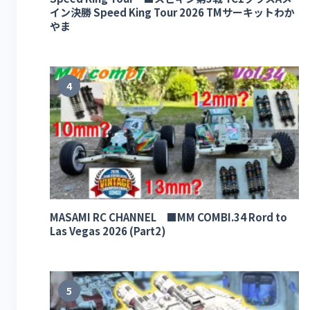
イン決勝 Speed King Tour 2026 TMサーキットわか
やま
4
MASAMI RC CHANNEL ■MM COMBI.34 Rord to
Las Vegas 2026 (Part2)
5