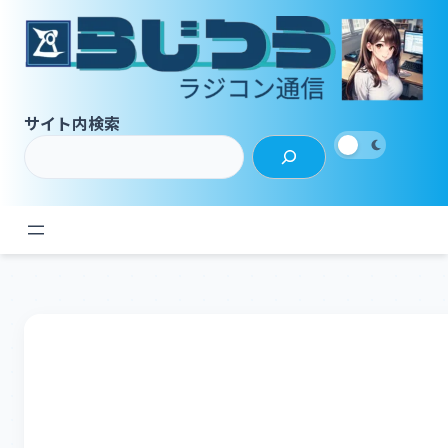
内
容
を
ス
キ
サイト内検索
ッ
プ