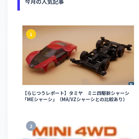
今月の人気記事
1
【らじつうレポート】タミヤ ミニ四駆新シャーシ
「MEシャーシ」（MA/VZシャーシとの比較あり）
2