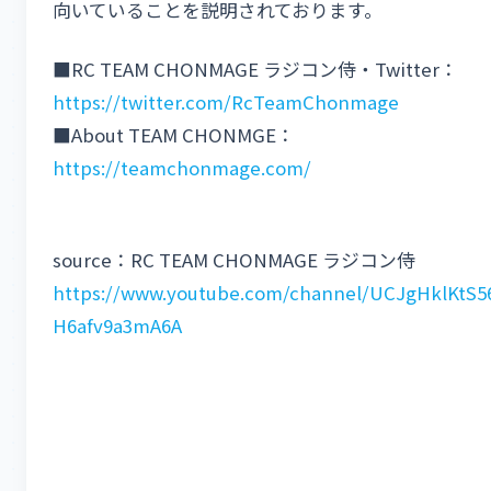
向いていることを説明されております。
■RC TEAM CHONMAGE ラジコン侍・Twitter：
https://twitter.com/RcTeamChonmage
■About TEAM CHONMGE：
https://teamchonmage.com/
source：RC TEAM CHONMAGE ラジコン侍
https://www.youtube.com/channel/UCJgHklKtS5
H6afv9a3mA6A