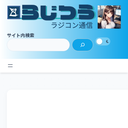
内
容
を
ス
キ
サイト内検索
ッ
プ