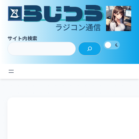
内
容
を
ス
キ
サイト内検索
ッ
プ