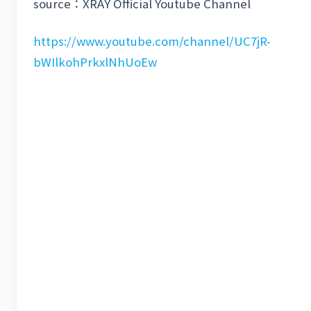
source：XRAY Official Youtube Channel
https://www.youtube.com/channel/UC7jR-
bWIlkohPrkxlNhUoEw