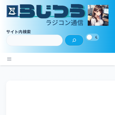
内
容
を
ス
キ
サイト内検索
ッ
プ