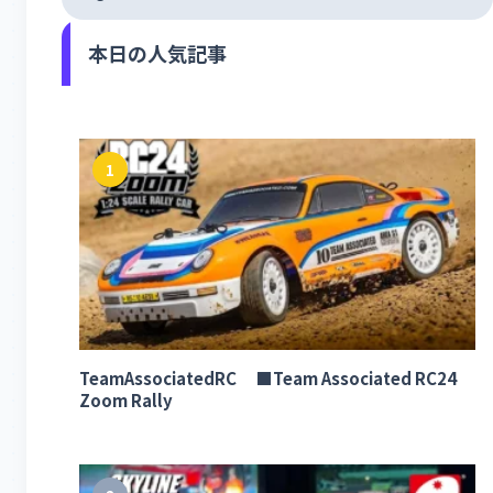
本日の人気記事
1
TeamAssociatedRC ■Team Associated RC24
Zoom Rally