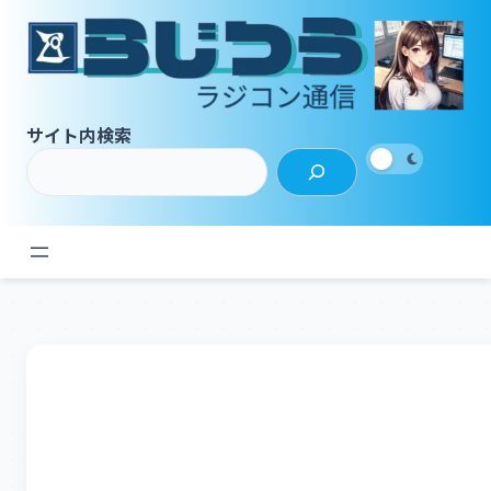
内
容
を
ス
キ
サイト内検索
ッ
プ