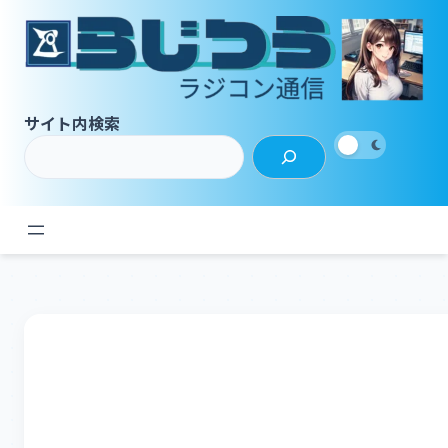
内
容
を
ス
キ
サイト内検索
ッ
プ