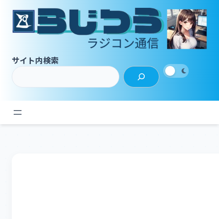
内
容
を
ス
キ
サイト内検索
ッ
プ