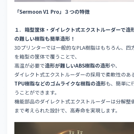
「
Sermoon
V1 Pro
」３つの特徴
１
.
箱型筐体・ダイレクト式エクストルーダーで造
の難しい樹脂も簡単造形！
3Dプリンターでは一般的なPLA樹脂はもちろん、四
を箱型の筐体で覆うことで、
高温が必要で
造形が難しい
ABS
樹脂の造形
や、
ダイレクト式エクストルーダーの採用で柔軟性のあ
TPU
樹脂などのゴムライクな樹脂の造形
も、簡単に
うことができます。
機能部品のダイレクト式エクストルーダーは分解整
まで考えられた設計で、高寿命を実現します。