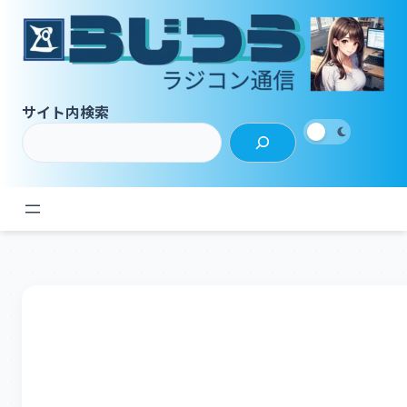
内
容
を
ス
キ
サイト内検索
ッ
プ