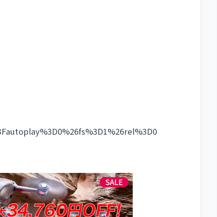
%3Fautoplay%3D0%26fs%3D1%26rel%3D0