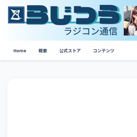
内
容
を
ス
キ
ッ
プ
Home
概要
公式ストア
コンテンツ