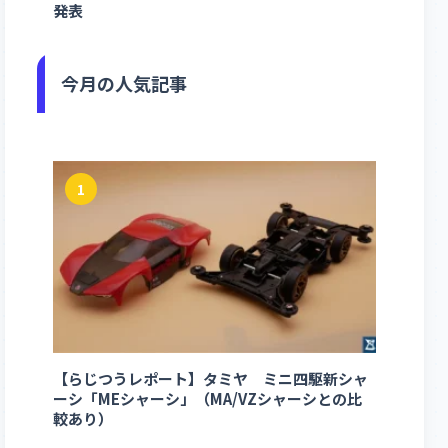
発表
今月の人気記事
1
【らじつうレポート】タミヤ ミニ四駆新シャ
ーシ「MEシャーシ」（MA/VZシャーシとの比
較あり）