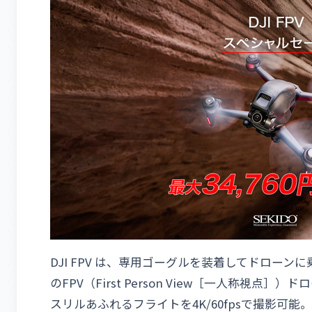
DJI FPV は、専用ゴーグルを装着してドロー
のFPV（First Person View［一人称視点
スリルあふれるフライトを4K/60fpsで撮影可能。