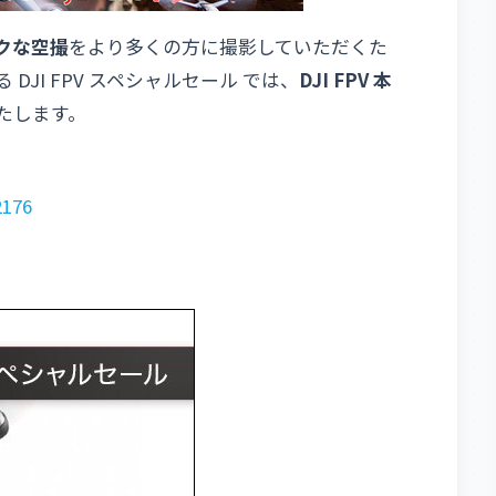
クな空撮
をより多くの方に撮影していただくた
る DJI FPV スペシャルセール では、
DJI FPV 本
たします。
2176