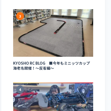
3
KYOSHO RC BLOG ■今年もミニッツカップ
海老名開催！～反省編～
4