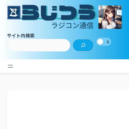
内
容
を
ス
キ
サイト内検索
ッ
プ