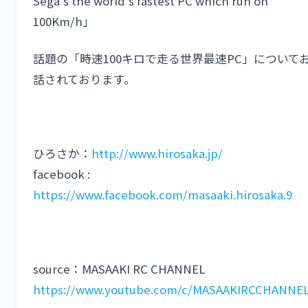
Sega’s the world’s fastest PC which run on
100Km/h」
話題の「時速100キロで走る世界最速PC」について
話されております。
ひろさか：
http://www.hirosaka.jp/
facebook :
https://www.facebook.com/masaaki.hirosaka.9
source：MASAAKI RC CHANNEL
https://www.youtube.com/c/MASAAKIRCCHANNE