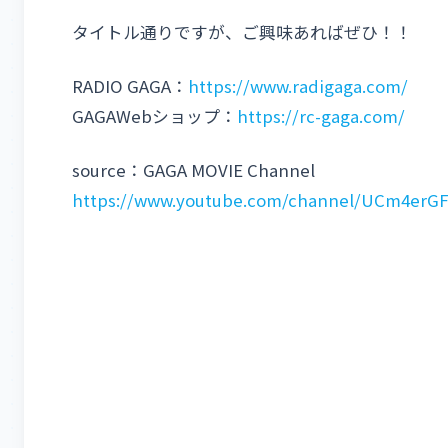
タイトル通りですが、ご興味あればぜひ！！
RADIO GAGA：
https://www.radigaga.com/
GAGAWebショップ：
https://rc-gaga.com/
source：GAGA MOVIE Channel
https://www.youtube.com/channel/UCm4er