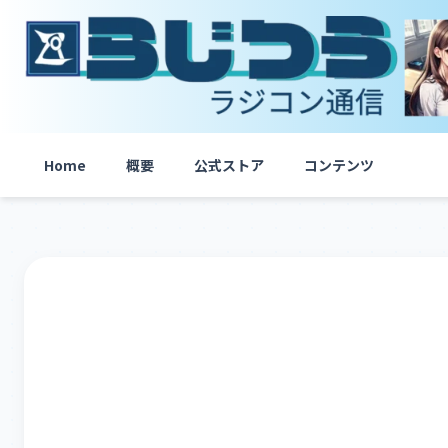
内
容
を
ス
キ
ッ
プ
Home
概要
公式ストア
コンテンツ