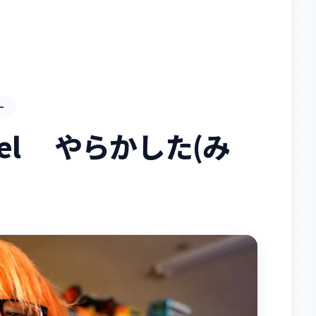
ー
annel やらかした(み