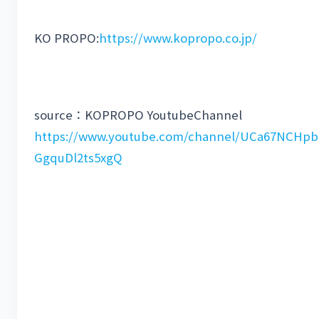
KO PROPO:
https://www.kopropo.co.jp/
source：KOPROPO YoutubeChannel
https://www.youtube.com/channel/UCa67NCHpb
GgquDl2ts5xgQ