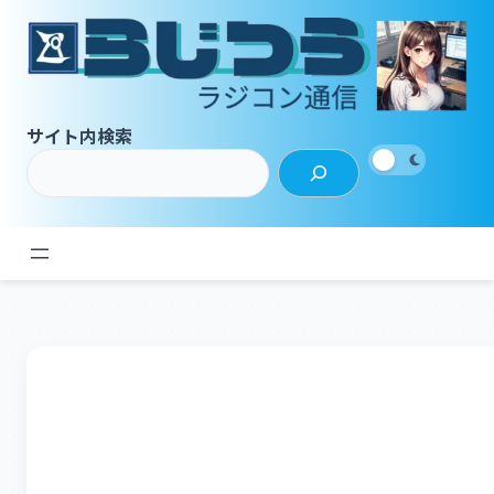
内
容
を
ス
キ
サイト内検索
ッ
プ