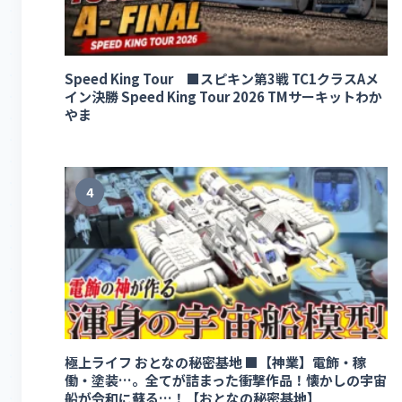
Speed King Tour ■スピキン第3戦 TC1クラスAメ
イン決勝 Speed King Tour 2026 TMサーキットわか
やま
4
極上ライフ おとなの秘密基地 ■【神業】電飾・稼
働・塗装…。全てが詰まった衝撃作品！懐かしの宇宙
船が令和に蘇る…！【おとなの秘密基地】