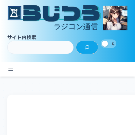
内
容
を
ス
キ
サイト内検索
ッ
プ