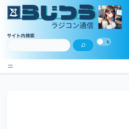
内
容
を
ス
キ
サイト内検索
ッ
プ