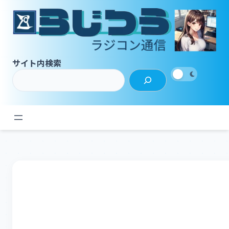
内
容
を
ス
キ
サイト内検索
ッ
プ