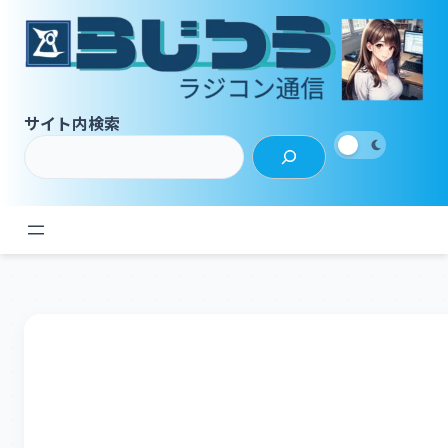
内
容
を
ス
キ
サイト内検索
ッ
プ