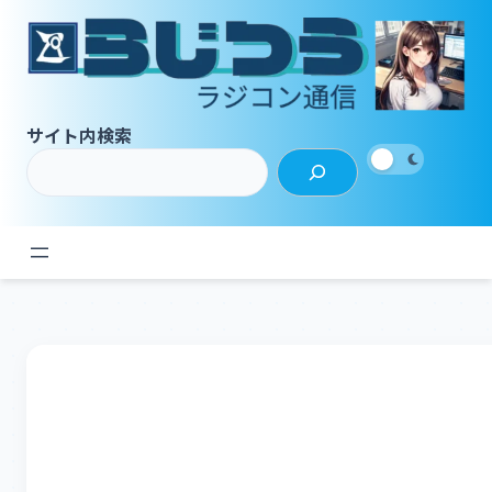
内
容
を
ス
キ
サイト内検索
ッ
プ