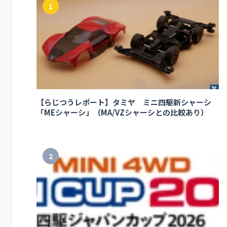
1
【らじつうレポート】タミヤ ミニ四駆新シャーシ
「MEシャーシ」（MA/VZシャーシとの比較あり）
2