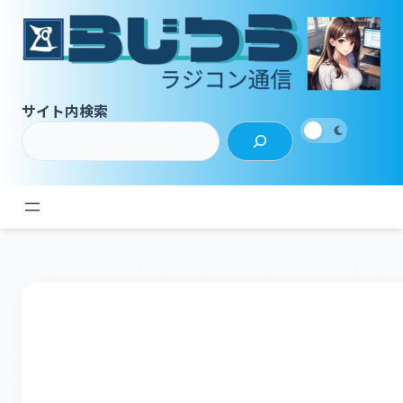
内
容
を
ス
キ
サイト内検索
ッ
プ