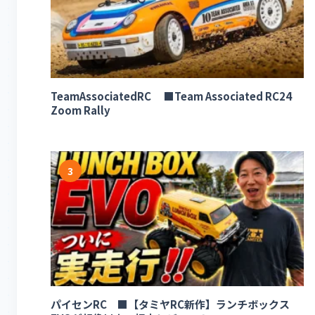
TeamAssociatedRC ■Team Associated RC24
Zoom Rally
3
パイセンRC ■【タミヤRC新作】ランチボックス