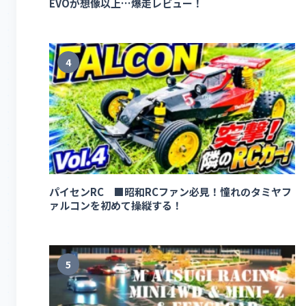
EVOが想像以上…爆走レビュー！
4
パイセンRC ■昭和RCファン必見！憧れのタミヤフ
ァルコンを初めて操縦する！
5