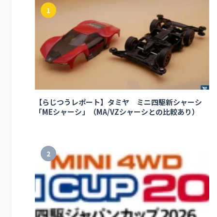
1
【らじつうレポート】タミヤ ミニ四駆新シャーシ
「MEシャーシ」（MA/VZシャーシとの比較あり）
2