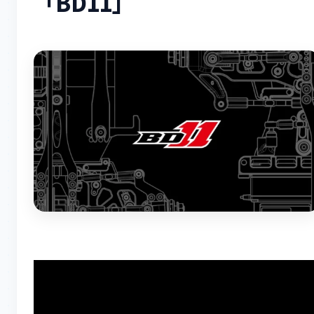
「BD11」