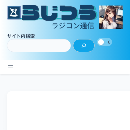
内
容
を
ス
キ
サイト内検索
ッ
プ