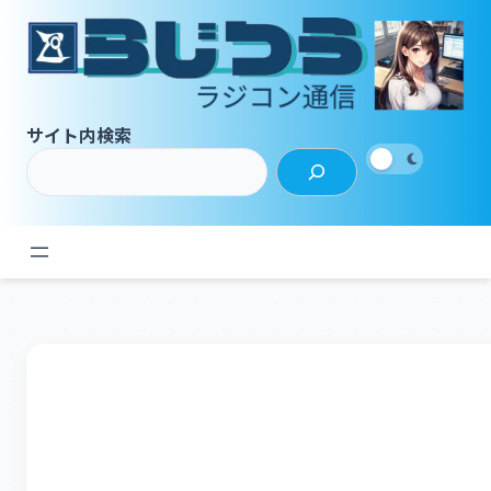
内
容
を
ス
キ
サイト内検索
ッ
プ