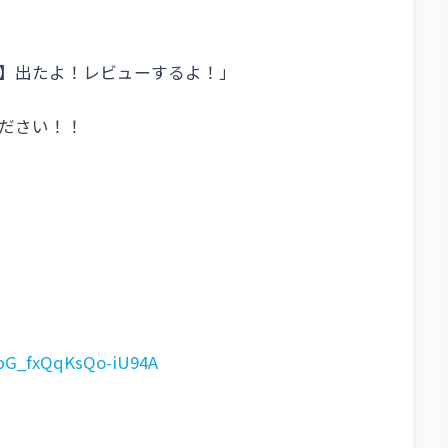
】出たよ！レビューするよ！」
ださい！！
pG_fxQqKsQo-iU94A