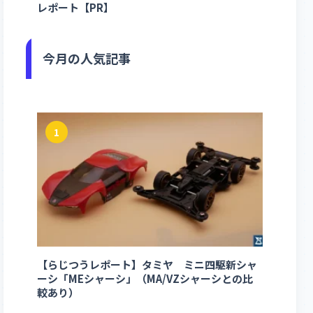
レポート【PR】
今月の人気記事
1
【らじつうレポート】タミヤ ミニ四駆新シャ
ーシ「MEシャーシ」（MA/VZシャーシとの比
較あり）