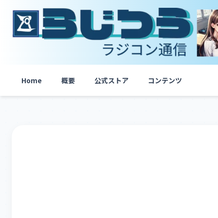
内
容
を
ス
キ
ッ
プ
Home
概要
公式ストア
コンテンツ