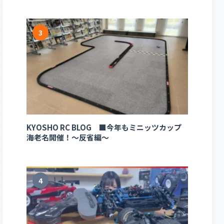
3
KYOSHO RC BLOG ■今年もミニッツカップ
海老名開催！～反省編～
4