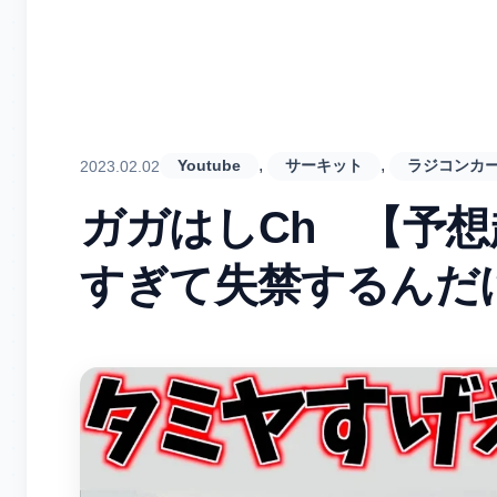
, 
, 
2023.02.02
Youtube
サーキット
ラジコンカ
ガガはしCh 【予想
すぎて失禁するんだ