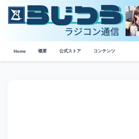
内
容
を
ス
キ
ッ
プ
概要
公式ストア
コンテンツ
Home