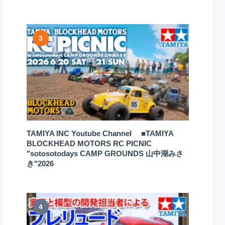
3
TAMIYA INC Youtube Channel ■TAMIYA
BLOCKHEAD MOTORS RC PICNIC
"sotosotodays CAMP GROUNDS 山中湖みさ
き"2026
4