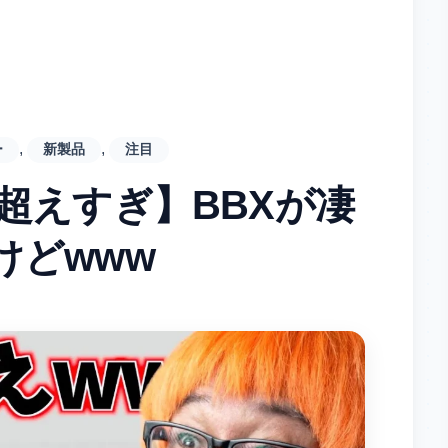
, 
, 
ー
新製品
注目
超えすぎ】BBXが凄
けどwww