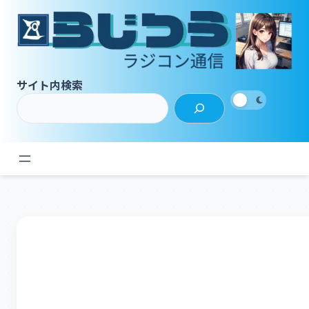
内
容
を
ス
キ
サイト内検索
ッ
プ