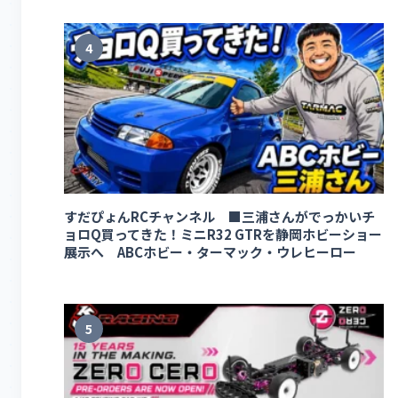
4
すだぴょんRCチャンネル ■三浦さんがでっかいチ
ョロQ買ってきた！ミニR32 GTRを静岡ホビーショー
展示へ ABCホビー・ターマック・ウレヒーロー
5