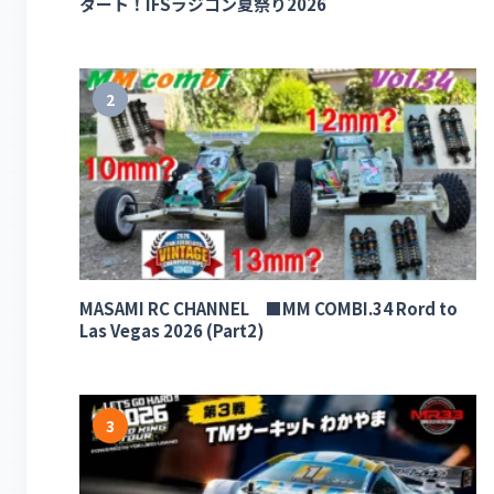
タート！IFSラジコン夏祭り2026
2
MASAMI RC CHANNEL ■MM COMBI.34 Rord to
Las Vegas 2026 (Part2)
3