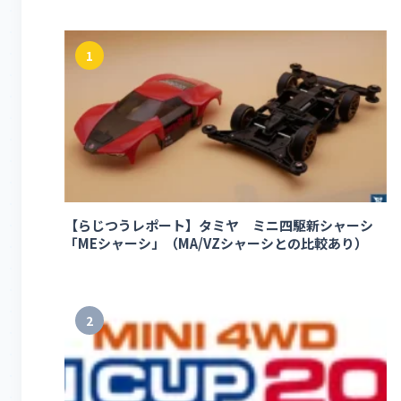
1
【らじつうレポート】タミヤ ミニ四駆新シャーシ
「MEシャーシ」（MA/VZシャーシとの比較あり）
2