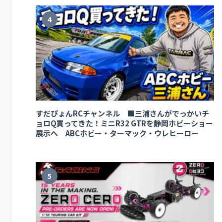
4
すだぴょんRCチャンネル ■三浦さんがでっかいチ
ョロQ買ってきた！ミニR32 GTRを静岡ホビーショー
展示へ ABCホビー・ターマック・ウレヒーロー
5