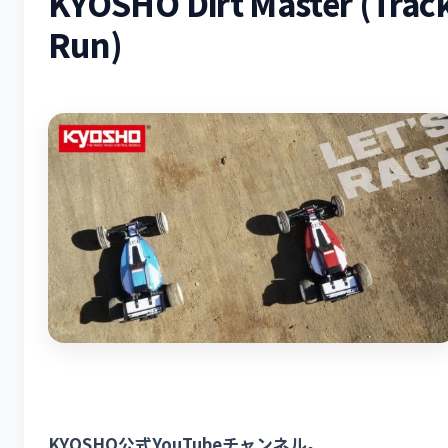
KYOSHO Dirt Master (Trac
Run)
KYOSHO公式YouTubeチャンネル。