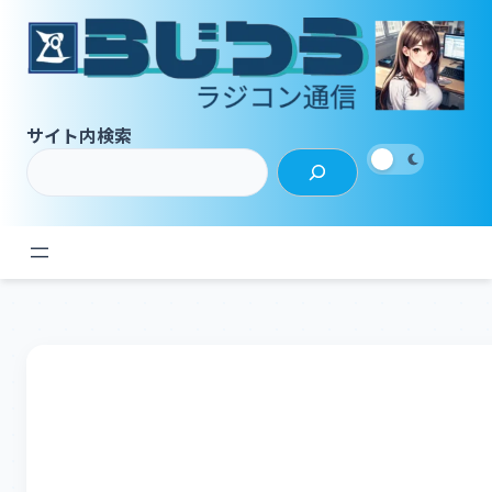
内
容
を
ス
キ
サイト内検索
ッ
プ