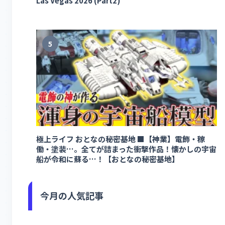
Las Vegas 2026 (Part2)
5
極上ライフ おとなの秘密基地 ■【神業】電飾・稼
働・塗装…。全てが詰まった衝撃作品！懐かしの宇宙
船が令和に蘇る…！【おとなの秘密基地】
今月の人気記事