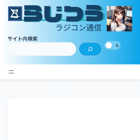
内
容
を
ス
キ
サイト内検索
ッ
プ