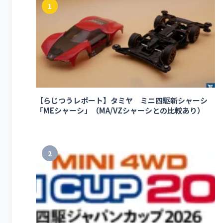
1
【らじつうレポート】タミヤ ミニ四駆新シャーシ
「MEシャーシ」（MA/VZシャーシとの比較あり）
2