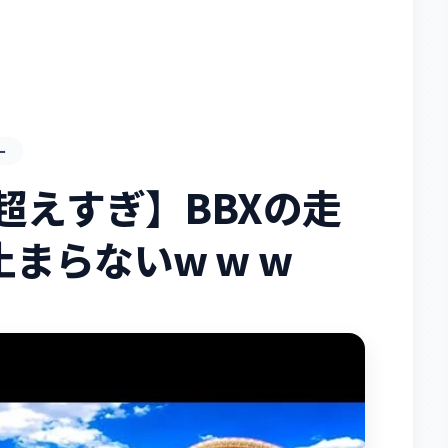
ー
超えすぎ】BBXの走
まらないw w w