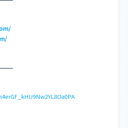
com/
om/
Cm4erGF_kHU9Nw2YL8Oa0PA