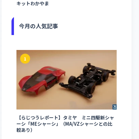
キットわかやま
今月の人気記事
1
【らじつうレポート】タミヤ ミニ四駆新シャ
ーシ「MEシャーシ」（MA/VZシャーシとの比
較あり）