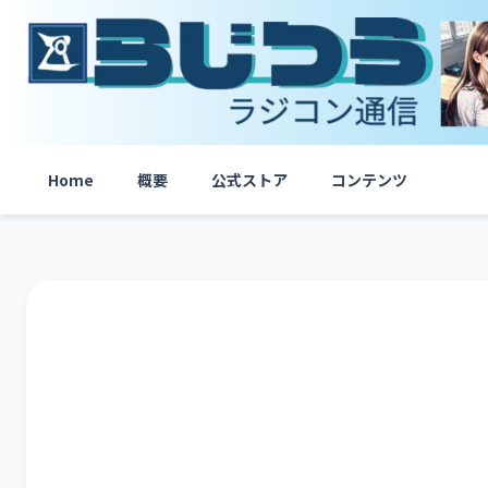
内
容
を
ス
キ
ッ
プ
Home
概要
公式ストア
コンテンツ