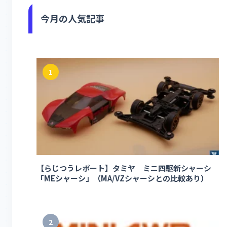
今月の人気記事
1
【らじつうレポート】タミヤ ミニ四駆新シャーシ
「MEシャーシ」（MA/VZシャーシとの比較あり）
2