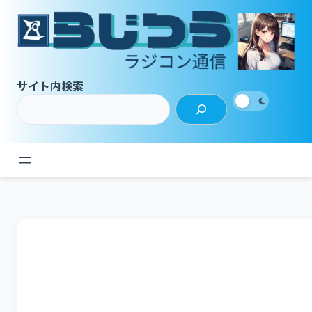
内
容
を
ス
キ
サイト内検索
ッ
プ