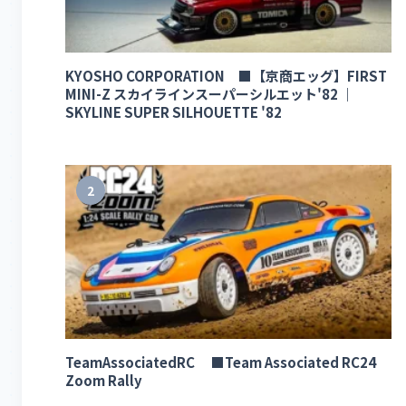
KYOSHO CORPORATION ■【京商エッグ】FIRST
MINI-Z スカイラインスーパーシルエット'82 ｜
SKYLINE SUPER SILHOUETTE '82
2
TeamAssociatedRC ■Team Associated RC24
Zoom Rally