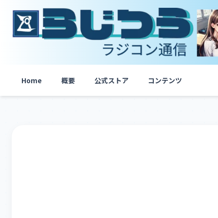
内
容
を
ス
キ
ッ
プ
Home
概要
公式ストア
コンテンツ