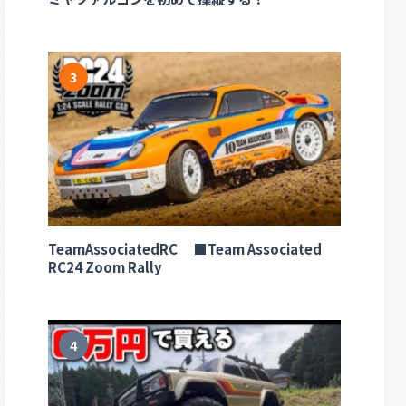
3
TeamAssociatedRC ■Team Associated
RC24 Zoom Rally
4