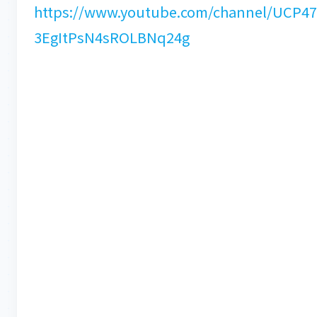
https://www.youtube.com/channel/UCP47
3EgItPsN4sROLBNq24g