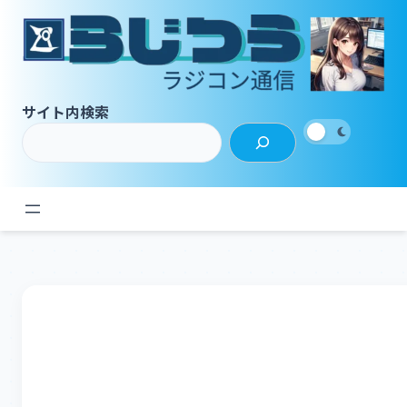
内
容
を
ス
キ
サイト内検索
ッ
プ