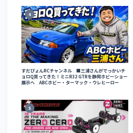
4
すだぴょんRCチャンネル ■三浦さんがでっかいチ
ョロQ買ってきた！ミニR32 GTRを静岡ホビーショー
展示へ ABCホビー・ターマック・ウレヒーロー
5