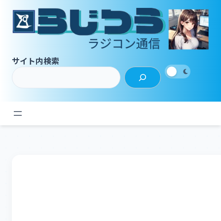
内
容
を
ス
キ
サイト内検索
ッ
プ