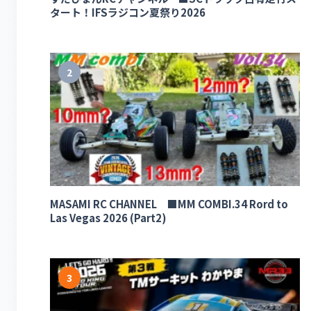
タート！IFSラジコン夏祭り2026
2
MASAMI RC CHANNEL ■MM COMBI.34 Rord to
Las Vegas 2026 (Part2)
3