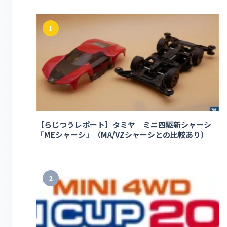
1
【らじつうレポート】タミヤ ミニ四駆新シャーシ
「MEシャーシ」（MA/VZシャーシとの比較あり）
2