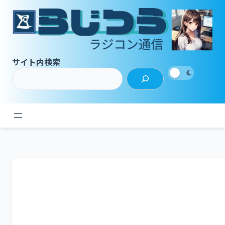
内
容
を
ス
キ
サイト内検索
ッ
プ