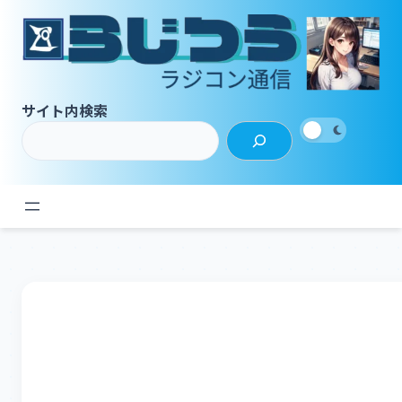
内
容
を
ス
キ
サイト内検索
ッ
プ