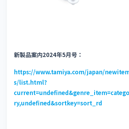
新製品案内2024年5月号：
https://www.tamiya.com/japan/newite
s/list.html?
current=undefined&genre_item=categ
ry,undefined&sortkey=sort_rd