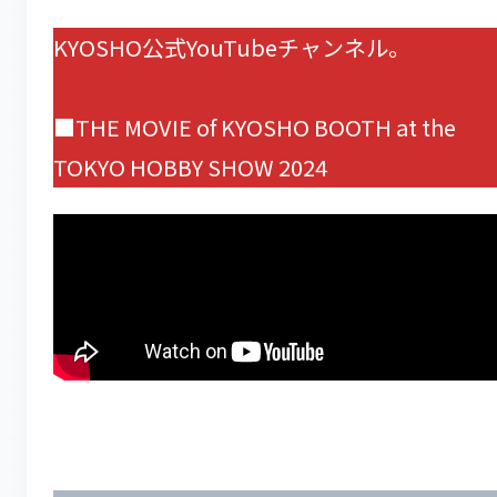
KYOSHO公式YouTubeチャンネル。
■THE MOVIE of KYOSHO BOOTH at the
TOKYO HOBBY SHOW 2024