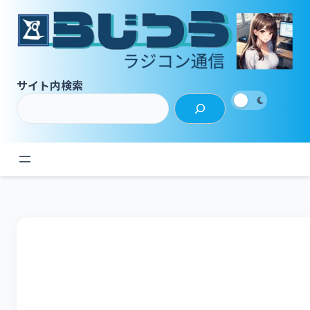
内
容
を
ス
キ
サイト内検索
ッ
プ