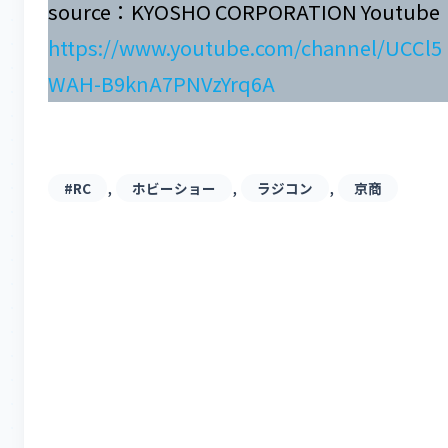
source：KYOSHO CORPORATION Youtube
https://www.youtube.com/channel/UCCl5
WAH-B9knA7PNVzYrq6A
, 
, 
, 
#RC
ホビーショー
ラジコン
京商