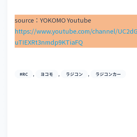
source：YOKOMO Youtube
https://www.youtube.com/channel/UC2d
uTIEXRt3nmdp9KTiaFQ
, 
, 
, 
#RC
ヨコモ
ラジコン
ラジコンカー