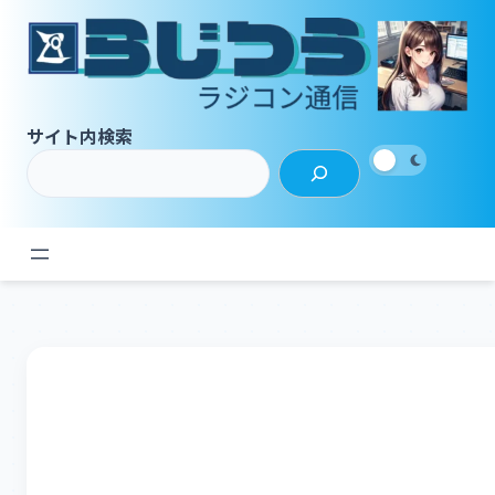
内
容
を
ス
キ
サイト内検索
ッ
プ