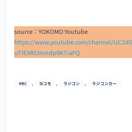
source：YOKOMO Youtube
https://www.youtube.com/channel/UC2d
uTIEXRt3nmdp9KTiaFQ
, 
, 
, 
#RC
ヨコモ
ラジコン
ラジコンカー