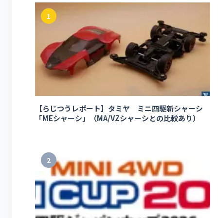
1
【らじつうレポート】タミヤ ミニ四駆新シャーシ
「MEシャーシ」（MA/VZシャーシとの比較あり）
2