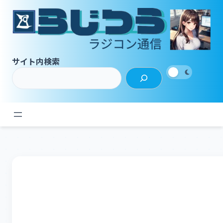
内
容
を
ス
キ
サイト内検索
ッ
プ