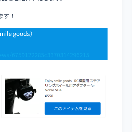
ります！
ile goods）
/news/6759122285c3370314296215