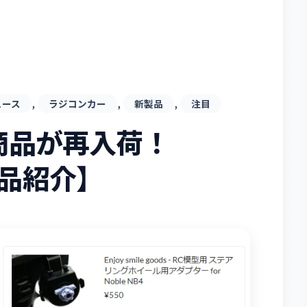
, 
, 
, 
ュース
ラジコンカー
新製品
注目
ods商品が再入荷！
商品紹介】