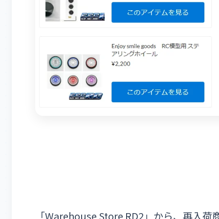
「Warehouse Store RD2」から、