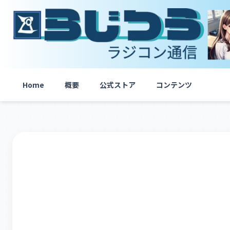
内
容
を
ス
キ
ッ
プ
Home
概要
公式ストア
コンテンツ