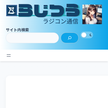
内
容
を
ス
キ
サイト内検索
ッ
プ