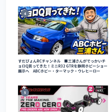
4
すだぴょんRCチャンネル ■三浦さんがでっかいチ
ョロQ買ってきた！ミニR32 GTRを静岡ホビーショー
展示へ ABCホビー・ターマック・ウレヒーロー
5