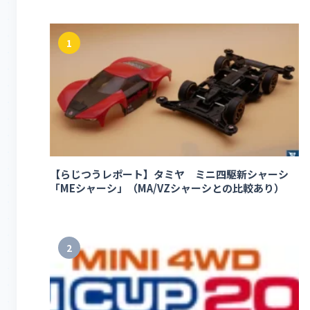
1
【らじつうレポート】タミヤ ミニ四駆新シャーシ
「MEシャーシ」（MA/VZシャーシとの比較あり）
2