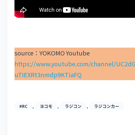
source：YOKOMO Youtube
https://www.youtube.com/channel/UC2d
uTIEXRt3nmdp9KTiaFQ
, 
, 
, 
#RC
ヨコモ
ラジコン
ラジコンカー