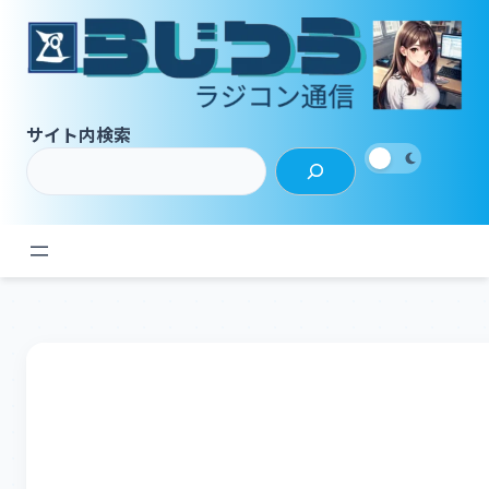
内
容
を
ス
キ
サイト内検索
ッ
プ