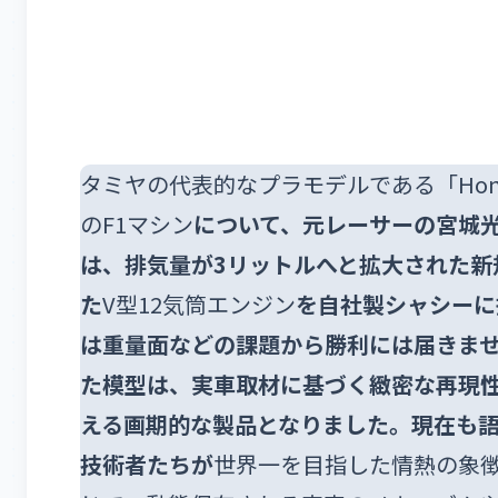
タミヤの代表的なプラモデルである「Honda
のF1マシン
について、元レーサーの宮城
は、排気量が3リットルへと拡大された新
た
V型12気筒エンジン
を自社製シャシーに
は重量面などの課題から勝利には届きませ
た模型は、実車取材に基づく緻密な再現
える画期的な製品となりました。現在も
技術者たちが
世界一を目指した情熱の象