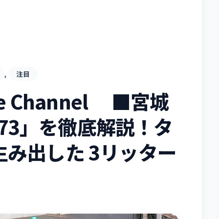
, 
注目
ube Channel ■宮城
A273」を徹底解説！タ
み出した 3リッター