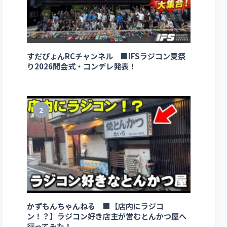
すだぴょんRCチャンネル ■IFSラジコン夏祭
り2026開会式・コンデレ発表！
2
かずもんちゃんねる ■【店内にラジコ
ン！？】ラジコン好き店主が営むとんかつ屋へ
行ってみた！