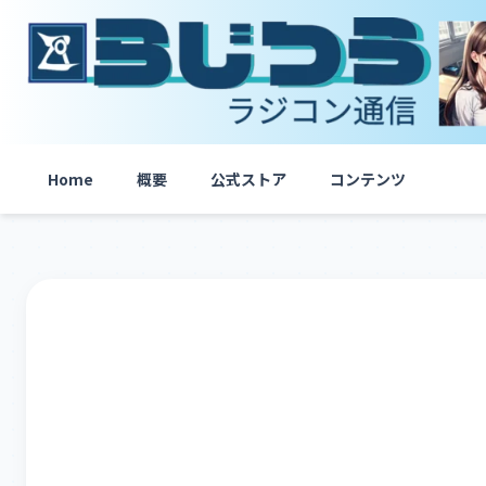
内
容
を
ス
キ
ッ
プ
Home
概要
公式ストア
コンテンツ