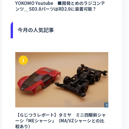
YOKOMO Youtube ■開発とめのラジコンテ
ンツ＿ SD3.0パーツはRD2.0に装着可能？
今月の人気記事
1
【らじつうレポート】タミヤ ミニ四駆新シャ
ーシ「MEシャーシ」（MA/VZシャーシとの比
較あり）