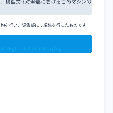
や、模型文化の発展におけるこのマシンの
Mにて要約を行い、編集部にて編集を行ったものです。
CP473EgItPsN4sROLBNq24g