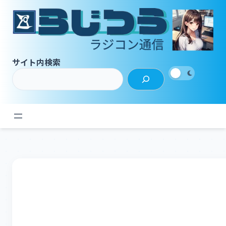
内
容
を
ス
キ
サイト内検索
ッ
プ