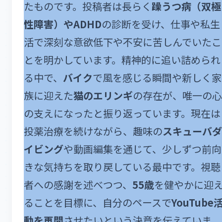
たものです。投稿者は長らく
躁うつ病（双極
性障害）やADHD
の診断を受け、仕事や私生
活で深刻な意欲低下や不安に苦しんでいたこ
とを明かしています。精神的に追い詰められ
る中で、
バイク
で風を感じる瞬間や新しく家
族に迎えた
猫のエリンギ
の存在が、唯一の心
の支えになったと振り返っています。現在は
投薬治療を続けながら、趣味の
スキューバダ
イビング
や動画編集を通じて、少しずつ前向
きな気持ちを取り戻している最中です。視聴
者への感謝を述べつつ、
55歳
を健やかに迎
ることを目標に、自分のペースで
YouTube
動を再開
させたいという決意を伝えていま