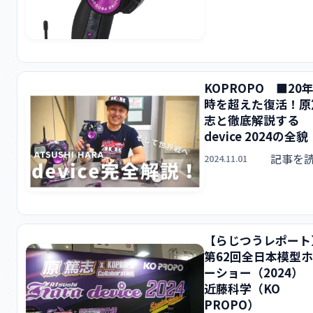
KOPROPO ■20
時を超えた復活！原
志と徹底解説する
device 2024の全貌
記事を
2024.11.01
【らじつうレポート
第62回全日本模型
ーショー（2024
近藤科学（KO
PROPO）