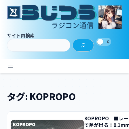
内
容
を
ス
キ
サイト内検索
ッ
プ
タグ:
KOPROPO
KOPROPO ■レー
で差が出る！0.1m