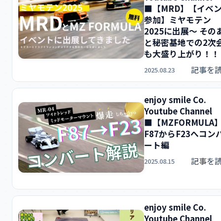
■【MRD】【イベ
参加】ミヤモテン
2025に出展～ その
と秘密基地での2次
も大盛り上がり！！
記事を
2025.08.23
enjoy smile Co.
Youtube Channel
■【MZFORMULA
F87からF23へコン
ート編
記事を
2025.08.15
enjoy smile Co.
Youtube Channel