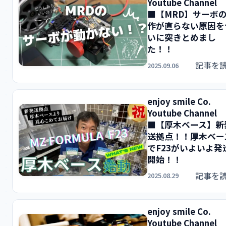
Youtube Channel
■【MRD】サーボ
作が直らない原因を
いに突きとめまし
た！！
記事を
2025.09.06
enjoy smile Co.
Youtube Channel
■【厚木ベース】新
送拠点！！厚木ベー
でF23がいよいよ発
開始！！
記事を
2025.08.29
enjoy smile Co.
Youtube Channel