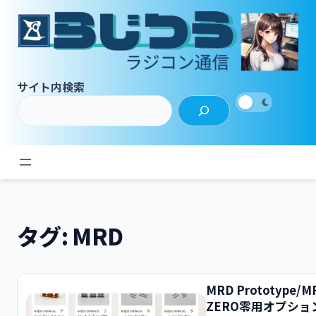
内
容
を
ス
キ
サイト内検索
ッ
プ
タグ:
MRD
MRD Prototype/M
ZERO零用オプショ