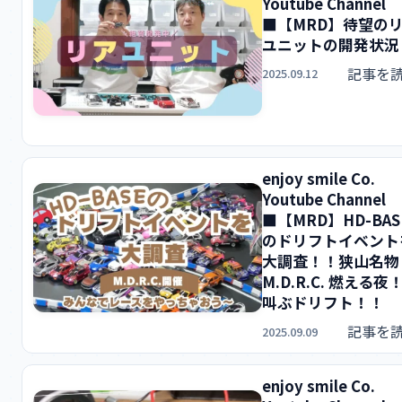
Youtube Channel
■【MRD】待望の
ユニットの開発状況
記事を
2025.09.12
enjoy smile Co.
Youtube Channel
■【MRD】HD-BAS
のドリフトイベント
大調査！！狭山名物
M.D.R.C. 燃える夜
叫ぶドリフト！！
記事を
2025.09.09
enjoy smile Co.