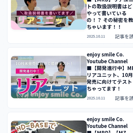
トの取扱説明書はど
やって書いている
の！？ その秘密を
ちゃいます！！
記事を
2025.10.11
enjoy smile Co.
Youtube Channel
■【開発進行中】M
リアユニット、10
発売に向けてテスト
ちゃってます！
記事を
2025.10.11
enjoy smile Co.
Youtube Channel
■【MRD】【MZ