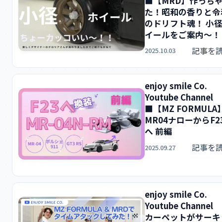
■【MRD】作っち
た！昭和の香りと令
のドリフト魂！ 小
イールをご案内～！
記事を
2025.10.03
enjoy smile Co.
Youtube Channel
■【MZ FORMULA
MR04ナローからF2
へ 前編
記事を
2025.09.27
enjoy smile Co.
Youtube Channel
カーペットがサーキ