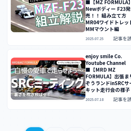
■【MZ FORMULA
Newボディー F23発
売！！ 組み立て方
MR04ワイドトレッ
MMマウント編
記事を
2025.07.25
enjoy smile Co.
Youtube Channel
■【MRD MZ
FORMULA】出張ま
ぞうランドinSRCサ
キット走行会の様子
記事を
2025.07.18