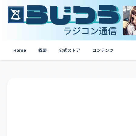
内
容
を
ス
キ
ッ
プ
Home
概要
公式ストア
コンテンツ