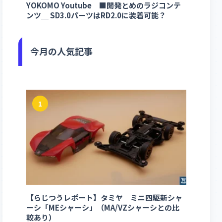
YOKOMO Youtube ■開発とめのラジコンテ
ンツ＿ SD3.0パーツはRD2.0に装着可能？
今月の人気記事
1
【らじつうレポート】タミヤ ミニ四駆新シャ
ーシ「MEシャーシ」（MA/VZシャーシとの比
較あり）