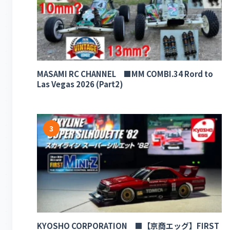
MASAMI RC CHANNEL ■MM COMBI.34 Rord to
Las Vegas 2026 (Part2)
3
KYOSHO CORPORATION ■【京商エッグ】FIRST