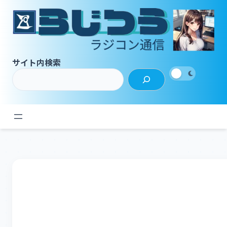
内
容
を
ス
キ
サイト内検索
ッ
プ