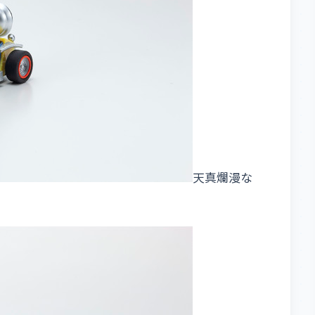
天真爛漫な