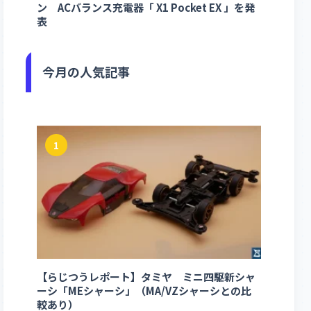
ン ACバランス充電器「 X1 Pocket EX 」を発
表
今月の人気記事
1
【らじつうレポート】タミヤ ミニ四駆新シャ
ーシ「MEシャーシ」（MA/VZシャーシとの比
較あり）