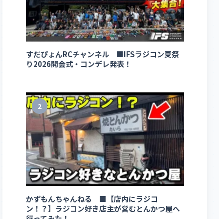
すだぴょんRCチャンネル ■IFSラジコン夏祭
り2026開会式・コンデレ発表！
2
かずもんちゃんねる ■【店内にラジコ
ン！？】ラジコン好き店主が営むとんかつ屋へ
行ってみた！