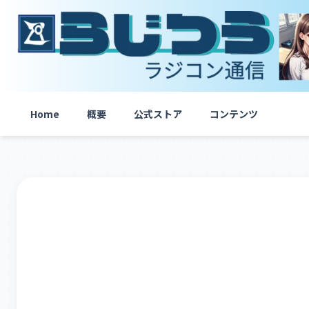
内
容
を
ス
キ
ッ
プ
Home
概要
公式ストア
コンテンツ