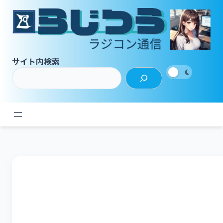
内
容
を
ス
キ
サイト内検索
ッ
プ