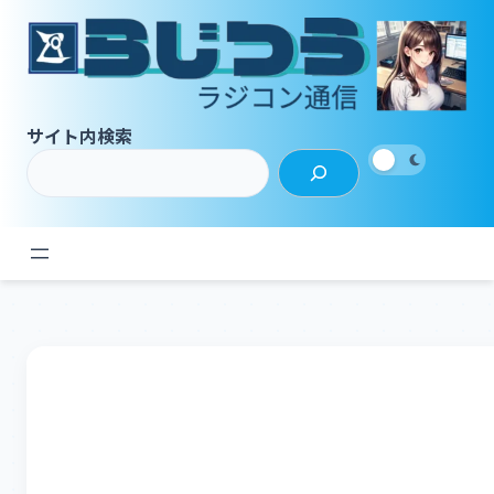
内
容
を
ス
キ
サイト内検索
ッ
プ