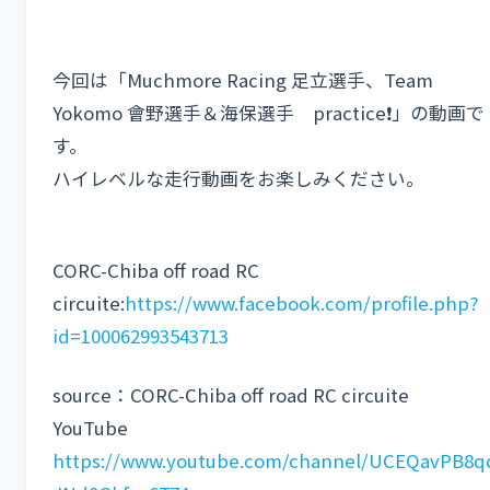
今回は「Muchmore Racing 足立選手、Team
Yokomo 會野選手＆海保選手 practice❗️」の動画で
す。
ハイレベルな走行動画をお楽しみください。
CORC-Chiba off road RC
circuite:
https://www.facebook.com/profile.php?
id=100062993543713
source：CORC-Chiba off road RC circuite
YouTube
https://www.youtube.com/channel/UCEQavPB8q