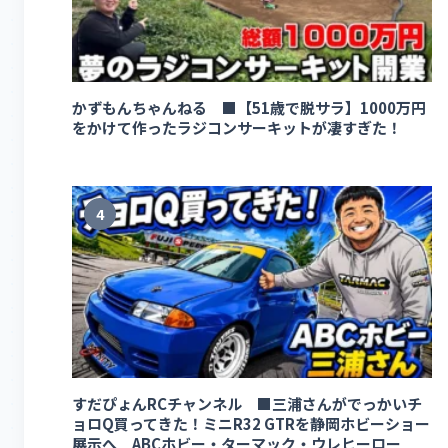
かずもんちゃんねる ■【51歳で脱サラ】1000万円
をかけて作ったラジコンサーキットが凄すぎた！
4
すだぴょんRCチャンネル ■三浦さんがでっかいチ
ョロQ買ってきた！ミニR32 GTRを静岡ホビーショー
展示へ ABCホビー・ターマック・ウレヒーロー