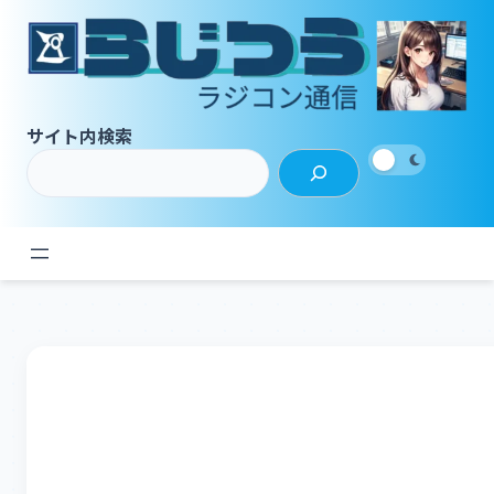
内
容
を
ス
キ
サイト内検索
ッ
プ